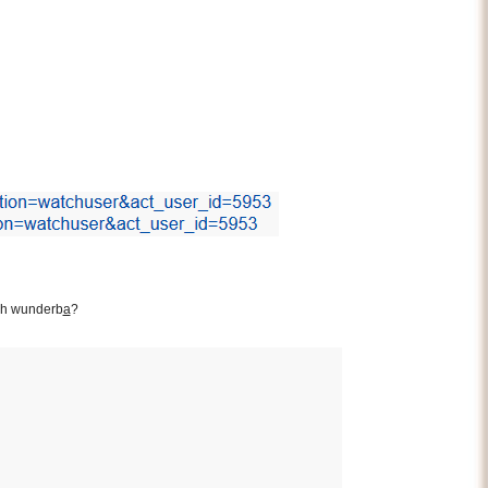
ach wunderb
a
?