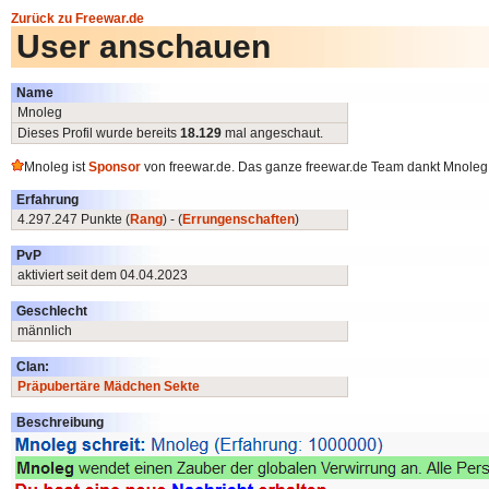
Zurück zu Freewar.de
User anschauen
Name
Mnoleg
Dieses Profil wurde bereits
18.129
mal angeschaut.
Mnoleg ist
Sponsor
von freewar.de. Das ganze freewar.de Team dankt Mnoleg f
Erfahrung
4.297.247 Punkte (
Rang
) - (
Errungenschaften
)
PvP
aktiviert seit dem 04.04.2023
Geschlecht
männlich
Clan:
Präpubertäre Mädchen Sekte
Beschreibung